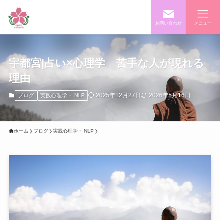
お問い合わせ
メニュー
宇都宮|占い×心理学 苦手な人が現れる
理由
2025年12月27日
2026年5月16日
ブログ
実践心理学・ NLP
ホーム
ブログ
実践心理学・ NLP